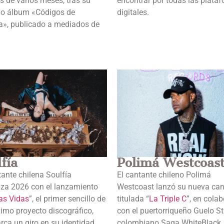
 de varios meses, tras su
encontrar por todas las plata
o álbum «Códigos de
digitales.
», publicado a mediados de
fía
Polimá Westcoas
ante chilena Soulfía
El cantante chileno Polimá
za 2026 con el lanzamiento
Westcoast lanzó su nueva ca
as Vidas
”, el primer sencillo de
titulada “
La Triple C
”, en cola
imo proyecto discográfico,
con el puertorriqueño Guelo Sta
ca un giro en su identidad
colombiano Saga WhiteBlack.