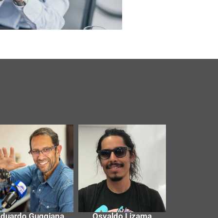
duardo Guggiana
Osvaldo Lizama