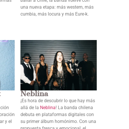
formas
bailar a Chile, la banda vuelve con
una nueva etapa: más western, más
cumbia, más locura y más Eure-k.
t
Neblina
¡Es hora de descubrir lo que hay más
nción
allá de la
Neblina
! La banda chilena
boración
debuta en plataformas digitales con
r y el
su primer álbum homónimo. Con una
propuesta fresca y emocional, el