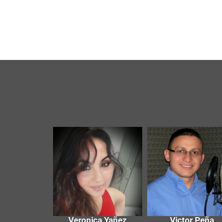
Veronica Yañez
Victor Peña