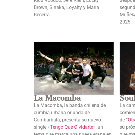
Kidd Voodoo, Jere Klein, Lucky
después
Brown, Sinaka, Loyalty y Maria
segund
Becerra
Muñeka
2025.
La Macomba
Soul
La Macomba, la banda chilena de
La cant
cumbia urbana oriunda de
comien
Combarbalá, presenta su nuevo
de “
Otr
single «
Tengo Que Olvidarte
», un
su próx
tema que marca una nueva etapa en
que mar