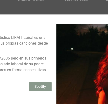
ístico LIRAH [Laira] es una
sus propias canciones desde
/2005 pero en sus primeros
aslado laboral de su padre.
ares en forma consecutivas,
Spotify